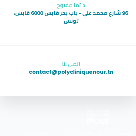
دائما مفتوح
96 شارع محمد علي - باب بحر قابس 6000 قابس،
تونس
اتصل بنا
contact@polycliniquenour.tn
تقع مصحّة نـور في 96 شارع محمد علي – قابس ، وتقدم